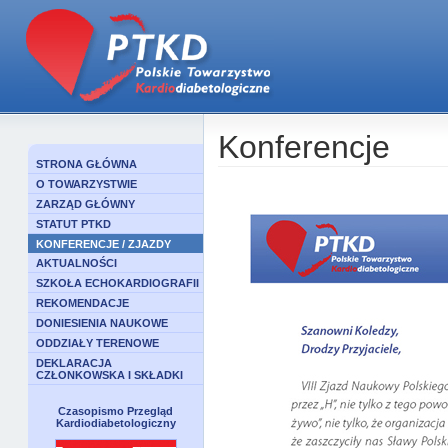
Konferencje
STRONA GŁÓWNA
O TOWARZYSTWIE
ZARZĄD GŁÓWNY
STATUT PTKD
KONFERENCJE / ZJAZDY
AKTUALNOŚCI
SZKOŁA ECHOKARDIOGRAFII
REKOMENDACJE
DONIESIENIA NAUKOWE
ODDZIAŁY TERENOWE
DEKLARACJA
CZŁONKOWSKA I SKŁADKI
Czasopismo Przegląd
Kardiodiabetologiczny